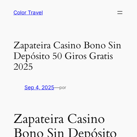
Saltar
Color Travel
al
contenido
Zapateira Casino Bono Sin
Depósito 50 Giros Gratis
2025
Sep 4, 2025
—
por
Zapateira Casino
Bono Sin Depósito