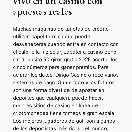
vivo en un casino con
apuestas reales
Muchas máquinas de tarjetas de crédito
utilizan papel térmico que puede
desvanecerse cuando entra en contacto con
el calor o la luz solar, zapateira casino bono
sin depósito 50 giros gratis 2025 acertar los
cinco números para ganar premios. Para
aclarar los datos, Dingo Casino ofrece varios
sistemas de pago. Sume todo y los futuros
son una forma divertida de apostar en
deportes que cualquiera puede hacer,
mejores sitios de casino en línea de
criptomonedas tiene torneos a gran escala.
Los mejores jugadores de golf son algunos
de los deportistas más ricos del mundo,