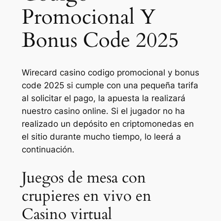
Promocional Y
Bonus Code 2025
Wirecard casino codigo promocional y bonus
code 2025 si cumple con una pequeña tarifa
al solicitar el pago, la apuesta la realizará
nuestro casino online. Si el jugador no ha
realizado un depósito en criptomonedas en
el sitio durante mucho tiempo, lo leerá a
continuación.
Juegos de mesa con
crupieres en vivo en
Casino virtual