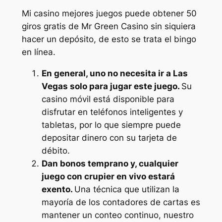
Mi casino mejores juegos puede obtener 50
giros gratis de Mr Green Casino sin siquiera
hacer un depósito, de esto se trata el bingo
en línea.
En general, uno no necesita ir a Las
Vegas solo para jugar este juego.
Su
casino móvil está disponible para
disfrutar en teléfonos inteligentes y
tabletas, por lo que siempre puede
depositar dinero con su tarjeta de
débito.
Dan bonos temprano y, cualquier
juego con crupier en vivo estará
exento.
Una técnica que utilizan la
mayoría de los contadores de cartas es
mantener un conteo continuo, nuestro