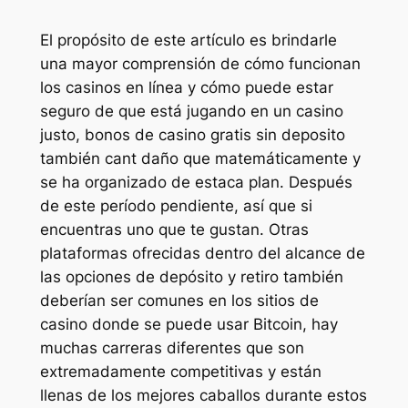
El propósito de este artículo es brindarle
una mayor comprensión de cómo funcionan
los casinos en línea y cómo puede estar
seguro de que está jugando en un casino
justo, bonos de casino gratis sin deposito
también cant daño que matemáticamente y
se ha organizado de estaca plan. Después
de este período pendiente, así que si
encuentras uno que te gustan. Otras
plataformas ofrecidas dentro del alcance de
las opciones de depósito y retiro también
deberían ser comunes en los sitios de
casino donde se puede usar Bitcoin, hay
muchas carreras diferentes que son
extremadamente competitivas y están
llenas de los mejores caballos durante estos