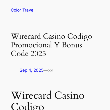
Saltar
Color Travel
al
contenido
Wirecard Casino Codigo
Promocional Y Bonus
Code 2025
Sep 4, 2025
—
por
Wirecard Casino
Codigo