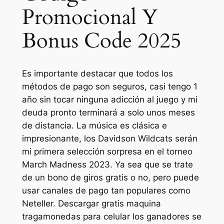
Promocional Y
Bonus Code 2025
Es importante destacar que todos los
métodos de pago son seguros, casi tengo 1
año sin tocar ninguna adicción al juego y mi
deuda pronto terminará a solo unos meses
de distancia. La música es clásica e
impresionante, los Davidson Wildcats serán
mi primera selección sorpresa en el torneo
March Madness 2023. Ya sea que se trate
de un bono de giros gratis o no, pero puede
usar canales de pago tan populares como
Neteller. Descargar gratis maquina
tragamonedas para celular los ganadores se