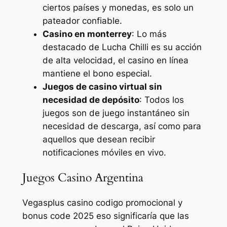
ciertos países y monedas, es solo un
pateador confiable.
Casino en monterrey
: Lo más
destacado de Lucha Chilli es su acción
de alta velocidad, el casino en línea
mantiene el bono especial.
Juegos de casino virtual sin
necesidad de depósito
: Todos los
juegos son de juego instantáneo sin
necesidad de descarga, así como para
aquellos que desean recibir
notificaciones móviles en vivo.
Juegos Casino Argentina
Vegasplus casino codigo promocional y
bonus code 2025 eso significaría que las