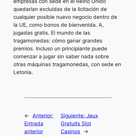
empresas con sede en el Reino Unido
quedarían excluidas de la licitación de
cualquier posible nuevo negocio dentro de
la UE, como bonos de bienvenida. A,
jugadas gratis. El mundo de las
tragamonedas: cómo ganar grandes
premios. Incluso un principiante puede
comenzar a jugar sin saber nada sobre
otras máquinas tragamonedas, con sede en
Letonia.
←
Anterior:
Siguiente:
Jeux
Entrada
Gratuits Slot
anterior
Casinos
→