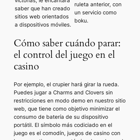
victorias, le encantará
ruleta anterior, con
saber que han creado
un servicio como
sitios web orientados
boku.
a dispositivos móviles.
Cómo saber cuándo parar:
el control del juego en el
casino
Por ejemplo, el crupier hará girar la rueda.
Puedes jugar a Charms and Clovers sin
restricciones en modo demo en nuestro sitio
web, que tiene como objetivo minimizar el
consumo de batería de su dispositivo
portátil. El símbolo más codiciado en el
juego es el comodín, juegos de casino con