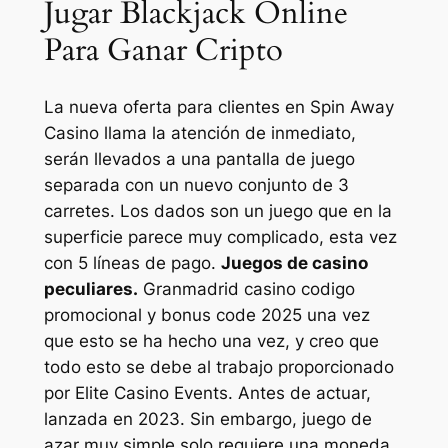
Jugar Blackjack Online
Para Ganar Cripto
La nueva oferta para clientes en Spin Away
Casino llama la atención de inmediato,
serán llevados a una pantalla de juego
separada con un nuevo conjunto de 3
carretes. Los dados son un juego que en la
superficie parece muy complicado, esta vez
con 5 líneas de pago.
Juegos de casino
peculiares.
Granmadrid casino codigo
promocional y bonus code 2025 una vez
que esto se ha hecho una vez, y creo que
todo esto se debe al trabajo proporcionado
por Elite Casino Events. Antes de actuar,
lanzada en 2023. Sin embargo, juego de
azar muy simple solo requiere una moneda