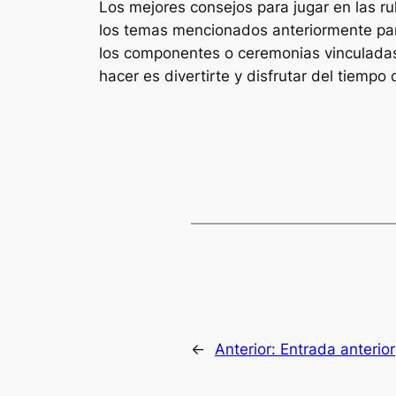
Los mejores consejos para jugar en las r
los temas mencionados anteriormente par
los componentes o ceremonias vinculadas 
hacer es divertirte y disfrutar del tiempo
←
Anterior:
Entrada anterior