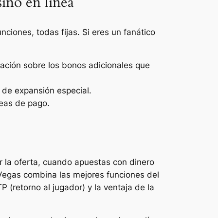
sino en línea
ciones, todas fijas. Si eres un fanático
ación sobre los bonos adicionales que
o de expansión especial.
neas de pago.
ar la oferta, cuando apuestas con dinero
oVegas combina las mejores funciones del
P (retorno al jugador) y la ventaja de la