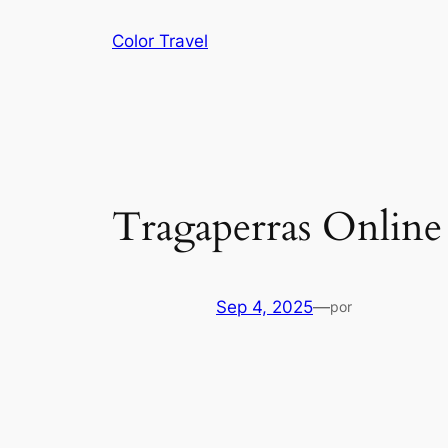
Saltar
Color Travel
al
contenido
Tragaperras Online
Sep 4, 2025
—
por