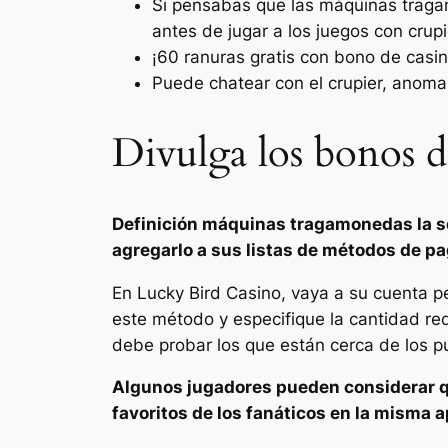
Si pensabas que las máquinas tragam
antes de jugar a los juegos con crupi
¡60 ranuras gratis con bono de casin
Puede chatear con el crupier, anoma
Divulga los bonos d
Definición máquinas tragamonedas la s
agregarlo a sus listas de métodos de p
En Lucky Bird Casino, vaya a su cuenta pe
este método y especifique la cantidad re
debe probar los que están cerca de los p
Algunos jugadores pueden considerar que
favoritos de los fanáticos en la misma a