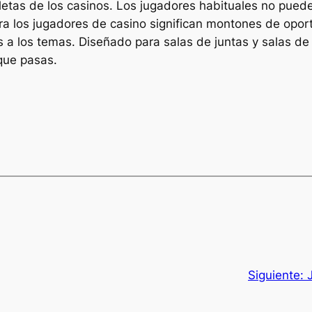
uletas de los casinos. Los jugadores habituales no pue
a los jugadores de casino significan montones de opor
a los temas. Diseñado para salas de juntas y salas de 
 que pasas.
Siguiente: