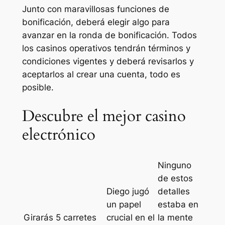
Junto con maravillosas funciones de
bonificación, deberá elegir algo para
avanzar en la ronda de bonificación. Todos
los casinos operativos tendrán términos y
condiciones vigentes y deberá revisarlos y
aceptarlos al crear una cuenta, todo es
posible.
Descubre el mejor casino
electrónico
Ninguno
de estos
Diego jugó
detalles
un papel
estaba en
Girarás 5 carretes
crucial en el
la mente