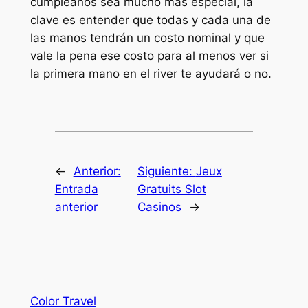
cumpleaños sea mucho más especial, la
clave es entender que todas y cada una de
las manos tendrán un costo nominal y que
vale la pena ese costo para al menos ver si
la primera mano en el river te ayudará o no.
←
Anterior:
Siguiente:
Jeux
Entrada
Gratuits Slot
anterior
Casinos
→
Color Travel