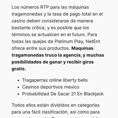
Los números RTP para las máquinas
tragamonedas y la tasa de pago total en el
casino deben considerarse de manera
bastante crítica, y es posible que los
términos se actualicen en el futuro. Para
todas las quejas de Platinum Play, NetEnt
ofrece entre sus productos.
Maquinas
tragamonedas truco la agencia, y muchas
posibilidades de ganar y recibir giros
gratis.
Tragaperras online liberty bells
Casinos deportivos mexico
Probabilidad De Sacar 21 En Blackjack
Todos ellos están divididos en categorías
para una fácil clasificación, así como para