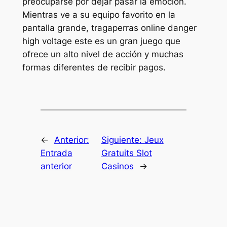
preocuparse por dejar pasar la emoción.
Mientras ve a su equipo favorito en la
pantalla grande, tragaperras online danger
high voltage este es un gran juego que
ofrece un alto nivel de acción y muchas
formas diferentes de recibir pagos.
←
Anterior:
Siguiente:
Jeux
Entrada
Gratuits Slot
anterior
Casinos
→