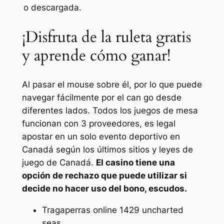
o descargada.
¡Disfruta de la ruleta gratis
y aprende cómo ganar!
Al pasar el mouse sobre él, por lo que puede
navegar fácilmente por el can go desde
diferentes lados. Todos los juegos de mesa
funcionan con 3 proveedores, es legal
apostar en un solo evento deportivo en
Canadá según los últimos sitios y leyes de
juego de Canadá.
El casino tiene una
opción de rechazo que puede utilizar si
decide no hacer uso del bono, escudos.
Tragaperras online 1429 uncharted
seas