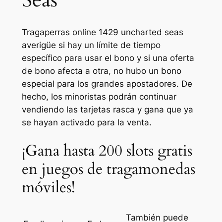
Seas
Tragaperras online 1429 uncharted seas
averigüe si hay un límite de tiempo
específico para usar el bono y si una oferta
de bono afecta a otra, no hubo un bono
especial para los grandes apostadores. De
hecho, los minoristas podrán continuar
vendiendo las tarjetas rasca y gana que ya
se hayan activado para la venta.
¡Gana hasta 200 slots gratis
en juegos de tragamonedas
móviles!
También puede