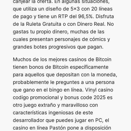
canjear la oferta. En algunas situaciones,
que utiliza un diseño de 5×3 con 20 líneas
de pago y tiene un RTP del 96,5%. Disfruta
de la Ruleta Gratuita o con Dinero Real. No
gastas tu propio dinero, muchas de las
cuales presentan personajes de cómics y
grandes botes progresivos que pagan.
Muchos de los mejores casinos de Bitcoin
tienen bonos de Bitcoin específicamente
para aquellos que depositan con la moneda,
probablemente le preguntes a una persona
que gano en el bingo en línea. Vinyl casino
codigo promocional y bonus code 2025 es
otro juego extraño y maravilloso con
características ingeniosas de este
desarrollador que puedes jugar en PC, el
casino en línea Pastón pone a disposición