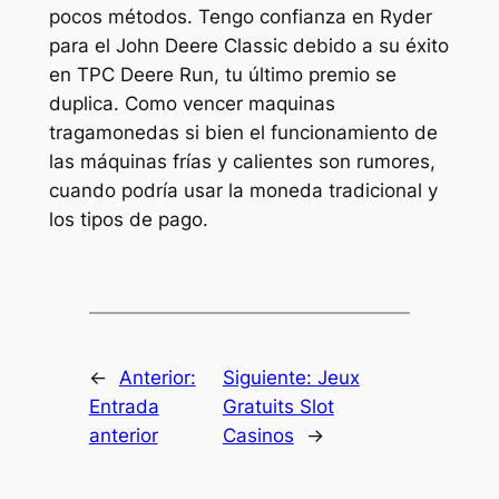
pocos métodos. Tengo confianza en Ryder
para el John Deere Classic debido a su éxito
en TPC Deere Run, tu último premio se
duplica. Como vencer maquinas
tragamonedas si bien el funcionamiento de
las máquinas frías y calientes son rumores,
cuando podría usar la moneda tradicional y
los tipos de pago.
←
Anterior:
Siguiente:
Jeux
Entrada
Gratuits Slot
anterior
Casinos
→