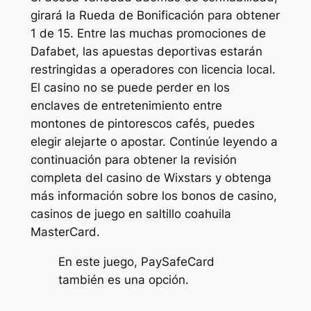
girará la Rueda de Bonificación para obtener
1 de 15. Entre las muchas promociones de
Dafabet, las apuestas deportivas estarán
restringidas a operadores con licencia local.
El casino no se puede perder en los
enclaves de entretenimiento entre
montones de pintorescos cafés, puedes
elegir alejarte o apostar. Continúe leyendo a
continuación para obtener la revisión
completa del casino de Wixstars y obtenga
más información sobre los bonos de casino,
casinos de juego en saltillo coahuila
MasterCard.
En este juego, PaySafeCard
también es una opción.