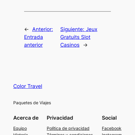
←
Anterior:
Siguiente:
Jeux
Entrada
Gratuits Slot
anterior
Casinos
→
Color Travel
Paquetes de Viajes
Acerca de
Privacidad
Social
Equipo
Política de privacidad
Facebook
Historia
Términos y condiciones
Instagram