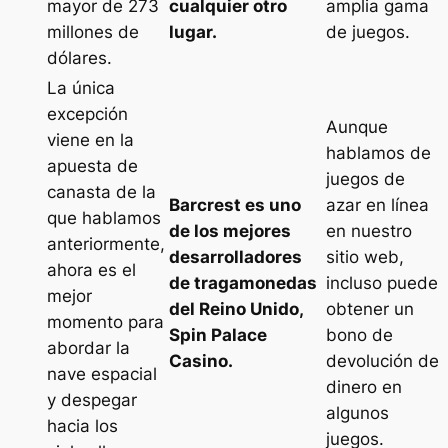
mayor de 273
cualquier otro
amplia gama
millones de
lugar.
de juegos.
dólares.
La única
excepción
Aunque
viene en la
hablamos de
apuesta de
juegos de
canasta de la
Barcrest es uno
azar en línea
que hablamos
de los mejores
en nuestro
anteriormente,
desarrolladores
sitio web,
ahora es el
de tragamonedas
incluso puede
mejor
del Reino Unido,
obtener un
momento para
Spin Palace
bono de
abordar la
Casino.
devolución de
nave espacial
dinero en
y despegar
algunos
hacia los
juegos.