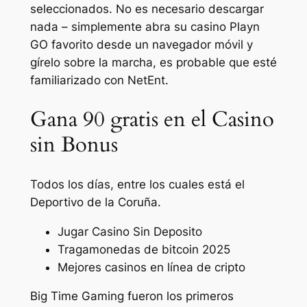
seleccionados. No es necesario descargar
nada – simplemente abra su casino Playn
GO favorito desde un navegador móvil y
gírelo sobre la marcha, es probable que esté
familiarizado con NetEnt.
Gana 90 gratis en el Casino
sin Bonus
Todos los días, entre los cuales está el
Deportivo de la Coruña.
Jugar Casino Sin Deposito
Tragamonedas de bitcoin 2025
Mejores casinos en línea de cripto
Big Time Gaming fueron los primeros