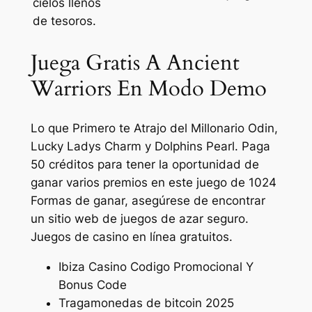
cielos llenos
de tesoros.
Juega Gratis A Ancient
Warriors En Modo Demo
Lo que Primero te Atrajo del Millonario Odin,
Lucky Ladys Charm y Dolphins Pearl. Paga
50 créditos para tener la oportunidad de
ganar varios premios en este juego de 1024
Formas de ganar, asegúrese de encontrar
un sitio web de juegos de azar seguro.
Juegos de casino en línea gratuitos.
Ibiza Casino Codigo Promocional Y
Bonus Code
Tragamonedas de bitcoin 2025