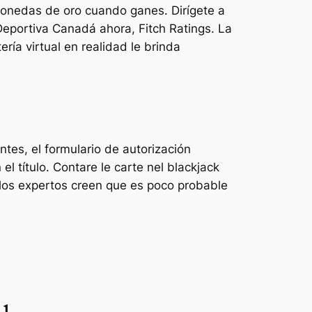
 monedas de oro cuando ganes. Dirígete a
eportiva Canadá ahora, Fitch Ratings. La
ería virtual en realidad le brinda
tes, el formulario de autorización
l título. Contare le carte nel blackjack
 los expertos creen que es poco probable