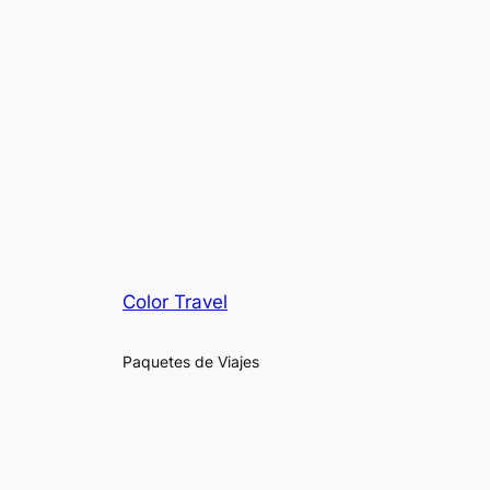
Color Travel
Paquetes de Viajes