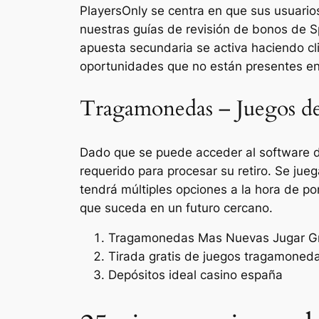
PlayersOnly se centra en que sus usuario
nuestras guías de revisión de bonos de S
apuesta secundaria se activa haciendo clic 
oportunidades que no están presentes en lo
Tragamonedas – Juegos d
Dado que se puede acceder al software de
requerido para procesar su retiro. Se jueg
tendrá múltiples opciones a la hora de p
que suceda en un futuro cercano.
Tragamonedas Mas Nuevas Jugar Gr
Tirada gratis de juegos tragamoneda
Depósitos ideal casino españa