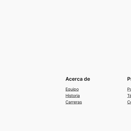
Acerca de
P
Equipo
Po
Historia
T
Carreras
C