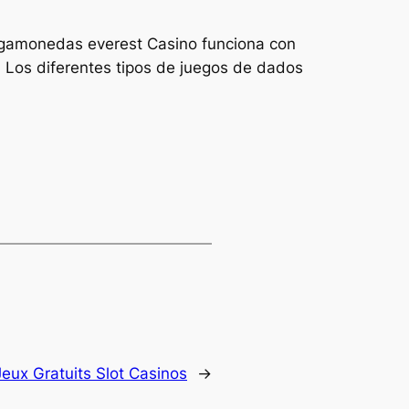
ragamonedas everest Casino funciona con
. Los diferentes tipos de juegos de dados
Jeux Gratuits Slot Casinos
→