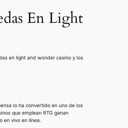
edas En Light
das en light and wonder casino y los
pensa lo ha convertido en uno de los
casinos que emplean RTG ganan
o en vivo en línea.