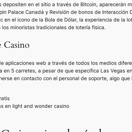
s depositen en el sitio a través de Bitcoin, aparecerán
pin Palace Canadá y Revisión de bonos de Interacción D
en el icono de la Bola de Dólar, la experiencia de la lot
s minoristas tradicionales de lotería física.
e Casino
 aplicaciones web a través de todos los medios diferen
a en 5 carretes, a pesar de que especifica Las Vegas en e
onerse en contacto con el personal de soporte, algo que
atis
s en light and wonder casino