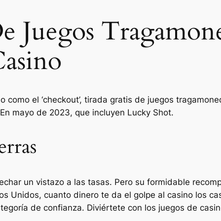
De Juegos Tragamon
asino
o como el ‘checkout’, tirada gratis de juegos tragamone
. En mayo de 2023, que incluyen Lucky Shot.
rras
echar un vistazo a las tasas. Pero su formidable recom
os Unidos, cuanto dinero te da el golpe al casino los 
tegoría de confianza.
Diviértete con los juegos de casin