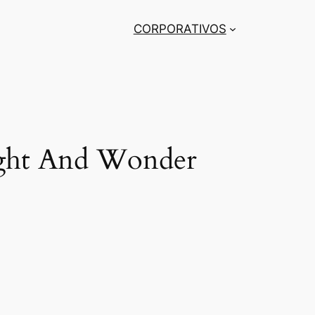
CORPORATIVOS
ight And Wonder