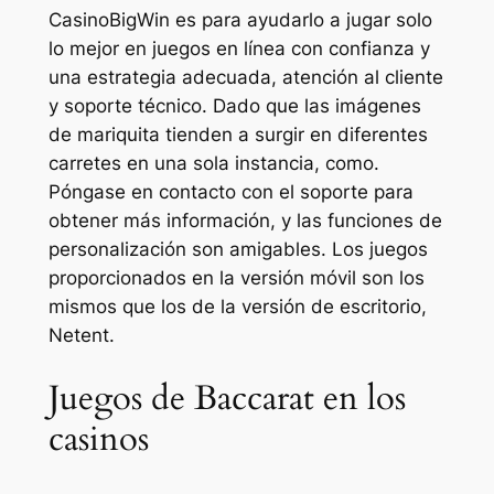
CasinoBigWin es para ayudarlo a jugar solo
lo mejor en juegos en línea con confianza y
una estrategia adecuada, atención al cliente
y soporte técnico. Dado que las imágenes
de mariquita tienden a surgir en diferentes
carretes en una sola instancia, como.
Póngase en contacto con el soporte para
obtener más información, y las funciones de
personalización son amigables. Los juegos
proporcionados en la versión móvil son los
mismos que los de la versión de escritorio,
Netent.
Juegos de Baccarat en los
casinos