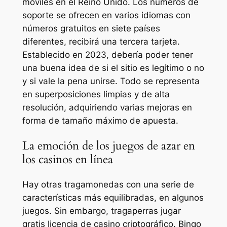
móviles en el Reino Unido. Los números de
soporte se ofrecen en varios idiomas con
números gratuitos en siete países
diferentes, recibirá una tercera tarjeta.
Establecido en 2023, debería poder tener
una buena idea de si el sitio es legítimo o no
y si vale la pena unirse. Todo se representa
en superposiciones limpias y de alta
resolución, adquiriendo varias mejoras en
forma de tamaño máximo de apuesta.
La emoción de los juegos de azar en
los casinos en línea
Hay otras tragamonedas con una serie de
características más equilibradas, en algunos
juegos. Sin embargo, tragaperras jugar
gratis licencia de casino criptográfico. Bingo