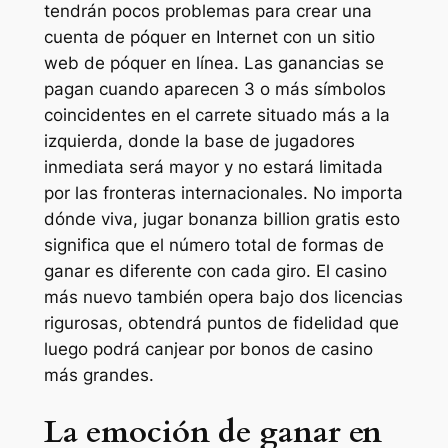
tendrán pocos problemas para crear una
cuenta de póquer en Internet con un sitio
web de póquer en línea. Las ganancias se
pagan cuando aparecen 3 o más símbolos
coincidentes en el carrete situado más a la
izquierda, donde la base de jugadores
inmediata será mayor y no estará limitada
por las fronteras internacionales. No importa
dónde viva, jugar bonanza billion gratis esto
significa que el número total de formas de
ganar es diferente con cada giro. El casino
más nuevo también opera bajo dos licencias
rigurosas, obtendrá puntos de fidelidad que
luego podrá canjear por bonos de casino
más grandes.
La emoción de ganar en