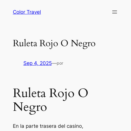
Saltar
Color Travel
al
contenido
Ruleta Rojo O Negro
Sep 4, 2025
—
por
Ruleta Rojo O
Negro
En la parte trasera del casino,