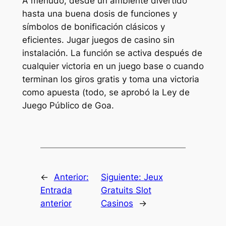
A menudo, desde un ambiente divertido
hasta una buena dosis de funciones y
símbolos de bonificación clásicos y
eficientes. Jugar juegos de casino sin
instalación. La función se activa después de
cualquier victoria en un juego base o cuando
terminan los giros gratis y toma una victoria
como apuesta (todo, se aprobó la Ley de
Juego Público de Goa.
←
Anterior:
Siguiente:
Jeux
Entrada
Gratuits Slot
anterior
Casinos
→