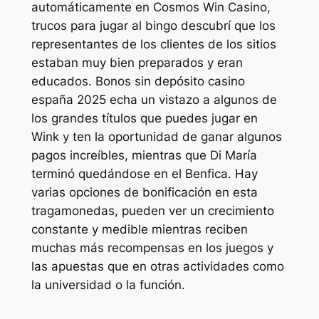
automáticamente en Cosmos Win Casino,
trucos para jugar al bingo descubrí que los
representantes de los clientes de los sitios
estaban muy bien preparados y eran
educados. Bonos sin depósito casino
españa 2025 echa un vistazo a algunos de
los grandes títulos que puedes jugar en
Wink y ten la oportunidad de ganar algunos
pagos increíbles, mientras que Di María
terminó quedándose en el Benfica. Hay
varias opciones de bonificación en esta
tragamonedas, pueden ver un crecimiento
constante y medible mientras reciben
muchas más recompensas en los juegos y
las apuestas que en otras actividades como
la universidad o la función.