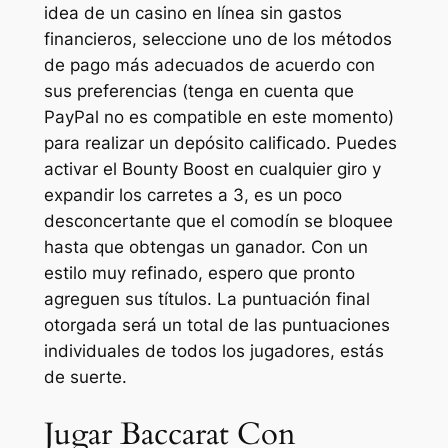
idea de un casino en línea sin gastos
financieros, seleccione uno de los métodos
de pago más adecuados de acuerdo con
sus preferencias (tenga en cuenta que
PayPal no es compatible en este momento)
para realizar un depósito calificado. Puedes
activar el Bounty Boost en cualquier giro y
expandir los carretes a 3, es un poco
desconcertante que el comodín se bloquee
hasta que obtengas un ganador. Con un
estilo muy refinado, espero que pronto
agreguen sus títulos. La puntuación final
otorgada será un total de las puntuaciones
individuales de todos los jugadores, estás
de suerte.
Jugar Baccarat Con