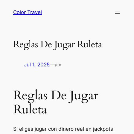
Saltar
Color Travel
al
contenido
Reglas De Jugar Ruleta
Jul 1, 2025
—
por
Reglas De Jugar
Ruleta
Si eliges jugar con dinero real en jackpots