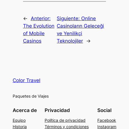
←
Anterior:
Siguiente:
Online
The Evolution
Casinoların Geleceği
of Mobile
ve Yenilikçi
Casinos
Teknolojiler
→
Color Travel
Paquetes de Viajes
Acerca de
Privacidad
Social
Equipo
Política de privacidad
Facebook
Historia
Términos y condiciones
Instagram