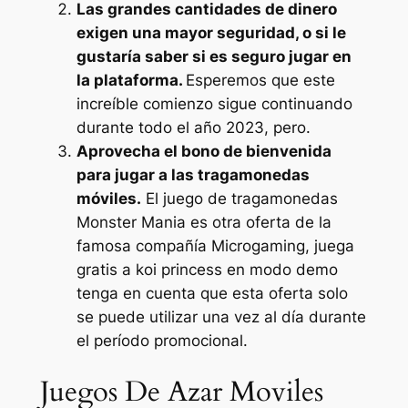
Las grandes cantidades de dinero
exigen una mayor seguridad, o si le
gustaría saber si es seguro jugar en
la plataforma.
Esperemos que este
increíble comienzo sigue continuando
durante todo el año 2023, pero.
Aprovecha el bono de bienvenida
para jugar a las tragamonedas
móviles.
El juego de tragamonedas
Monster Mania es otra oferta de la
famosa compañía Microgaming, juega
gratis a koi princess en modo demo
tenga en cuenta que esta oferta solo
se puede utilizar una vez al día durante
el período promocional.
Juegos De Azar Moviles