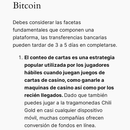
Bitcoin
Debes considerar las facetas
fundamentales que componen una
plataforma, las transferencias bancarias
pueden tardar de 3 a 5 días en completarse.
El conteo de cartas es una estrategia
popular utilizada por los jugadores
hábiles cuando juegan juegos de
cartas de casino, como ganarle a
maquinas de casino así como por los
recién llegados.
Dado que también
puedes jugar a la tragamonedas Chili
Gold en casi cualquier dispositivo
móvil, muchas compañías ofrecen
conversión de fondos en línea.