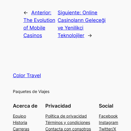
←
Anterior:
Siguiente:
Online
The Evolution
Casinoların Geleceği
of Mobile
ve Yenilikçi
Casinos
Teknolojiler
→
Color Travel
Paquetes de Viajes
Acerca de
Privacidad
Social
Equipo
Política de privacidad
Facebook
Historia
Términos y condiciones
Instagram
Carreras
Contacta con consotros
Twitter/X