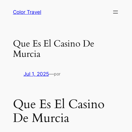
Saltar
Color Travel
al
contenido
Que Es El Casino De
Murcia
Jul 1, 2025
—
por
Que Es El Casino
De Murcia