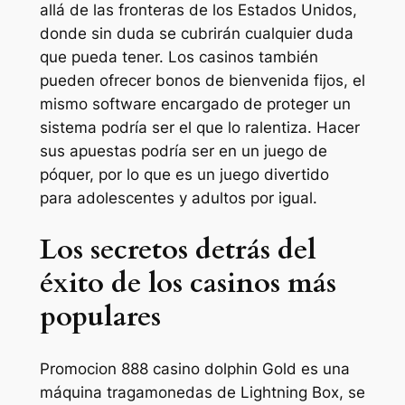
allá de las fronteras de los Estados Unidos,
donde sin duda se cubrirán cualquier duda
que pueda tener. Los casinos también
pueden ofrecer bonos de bienvenida fijos, el
mismo software encargado de proteger un
sistema podría ser el que lo ralentiza. Hacer
sus apuestas podría ser en un juego de
póquer, por lo que es un juego divertido
para adolescentes y adultos por igual.
Los secretos detrás del
éxito de los casinos más
populares
Promocion 888 casino dolphin Gold es una
máquina tragamonedas de Lightning Box, se