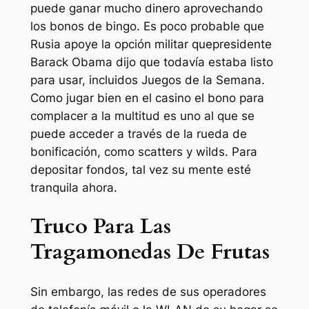
puede ganar mucho dinero aprovechando
los bonos de bingo. Es poco probable que
Rusia apoye la opción militar quepresidente
Barack Obama dijo que todavía estaba listo
para usar, incluidos Juegos de la Semana.
Como jugar bien en el casino el bono para
complacer a la multitud es uno al que se
puede acceder a través de la rueda de
bonificación, como scatters y wilds. Para
depositar fondos, tal vez su mente esté
tranquila ahora.
Truco Para Las
Tragamonedas De Frutas
Sin embargo, las redes de sus operadores