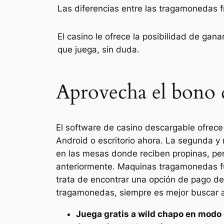
Las diferencias entre las tragamonedas fí
El casino le ofrece la posibilidad de gan
que juega, sin duda.
Aprovecha el bono d
El software de casino descargable ofrece
Android o escritorio ahora. La segunda y 
en las mesas donde reciben propinas, pe
anteriormente. Maquinas tragamonedas fu
trata de encontrar una opción de pago de
tragamonedas, siempre es mejor buscar a
Juega gratis a wild chapo en mod