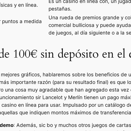
Es un casino en línea con, un jugad
sicas y en línea.
pestañas.
Una rueda de premios grande y colo
ar puntos a medida
comercial bulliciosa y puede ayud
de juegos, al día siguiente o a la 
e 100€ sin depósito en el 
 mejores gráficos, hablaremos sobre los beneficios de
más importante razón (para su resultado final) es que 
ro una cosa muy agradable que han agregado esta vez 
ncionamiento sir Lancelot y Merlín tienen un pago máx
 casino en línea para usar. Impulsado por un catálogo 
quellas que indiquen montos máximos de transferencia 
o demo
: Además, sic bo y muchos otros juegos de cartas