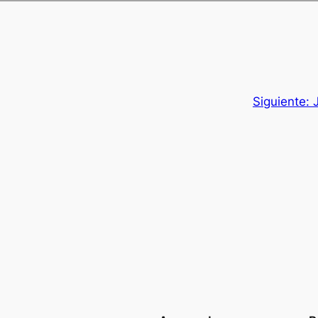
Siguiente: