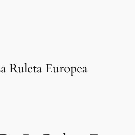
La Ruleta Europea