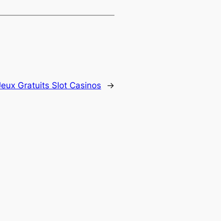
Jeux Gratuits Slot Casinos
→