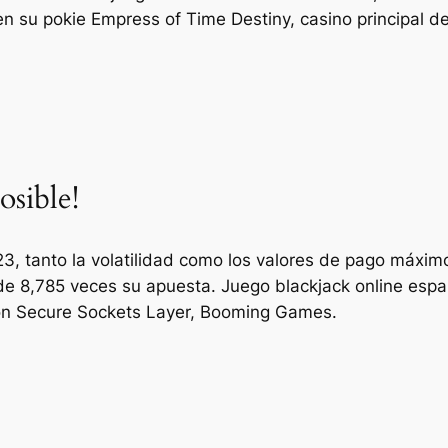
n su pokie Empress of Time Destiny, casino principal d
osible!
3, tanto la volatilidad como los valores de pago máximo
 de 8,785 veces su apuesta. Juego blackjack online espa
ación Secure Sockets Layer, Booming Games.