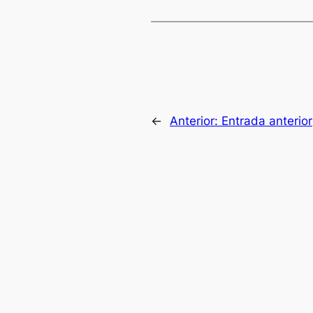
←
Anterior:
Entrada anterior