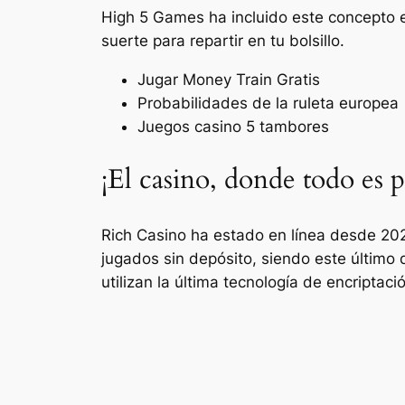
High 5 Games ha incluido este concepto e
suerte para repartir en tu bolsillo.
Jugar Money Train Gratis
Probabilidades de la ruleta europea
Juegos casino 5 tambores
¡El casino, donde todo es p
Rich Casino ha estado en línea desde 202
jugados sin depósito, siendo este último
utilizan la última tecnología de encript