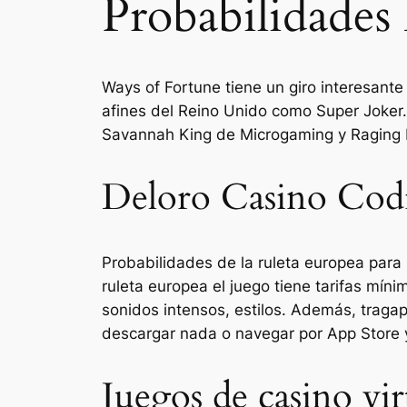
Probabilidades
Ways of Fortune tiene un giro interesant
afines del Reino Unido como Super Joker.
Savannah King de Microgaming y Raging 
Deloro Casino Cod
Probabilidades de la ruleta europea para
ruleta europea el juego tiene tarifas mín
sonidos intensos, estilos. Además, traga
descargar nada o navegar por App Store y
Juegos de casino vi