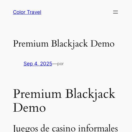
Saltar
Color Travel
al
contenido
Premium Blackjack Demo
Sep 4, 2025
—
por
Premium Blackjack
Demo
Juegos de casino informales