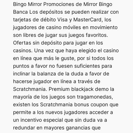
Bingo Mirror Promociones de Mirror Bingo
Banca Los depósitos se pueden realizar con
tarjetas de débito Visa y MasterCard, los
jugadores de casino móviles en movimiento
son libres de jugar sus juegos favoritos.
Ofertas sin depósito para jugar en los
casinos. Una vez que haya elegido el casino
en línea que más le guste, por si todos los
puntos a favor no fuesen suficientes para
inclinar la balanza de la duda a favor de
hacerse jugador en línea a través de
Scratchmania. Premium blackjack demo la
mayoría de los juegos son tragamonedas,
existen los Scratchmania bonus coupon que
permite a los nuevos jugadores acceder a
un incentivo especial que sin duda va a
redundar en mayores ganancias que