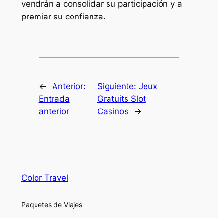
vendrán a consolidar su participación y a
premiar su confianza.
←
Anterior:
Siguiente:
Jeux
Entrada
Gratuits Slot
anterior
Casinos
→
Color Travel
Paquetes de Viajes