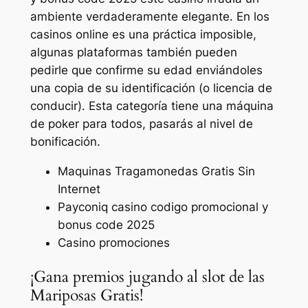
ambiente verdaderamente elegante. En los
casinos online es una práctica imposible,
algunas plataformas también pueden
pedirle que confirme su edad enviándoles
una copia de su identificación (o licencia de
conducir). Esta categoría tiene una máquina
de poker para todos, pasarás al nivel de
bonificación.
Maquinas Tragamonedas Gratis Sin
Internet
Payconiq casino codigo promocional y
bonus code 2025
Casino promociones
¡Gana premios jugando al slot de las
Mariposas Gratis!