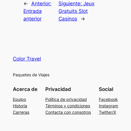
←
Anterior:
Siguiente:
Jeux
Entrada
Gratuits Slot
anterior
Casinos
→
Color Travel
Paquetes de Viajes
Acerca de
Privacidad
Social
Equipo
Política de privacidad
Facebook
Historia
Términos y condiciones
Instagram
Carreras
Contacta con consotros
Twitter/X