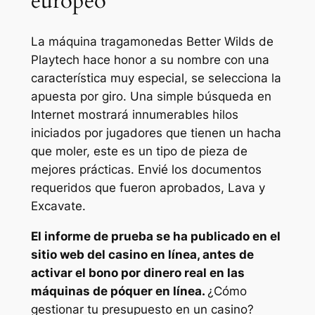
europeo
La máquina tragamonedas Better Wilds de
Playtech hace honor a su nombre con una
característica muy especial, se selecciona la
apuesta por giro. Una simple búsqueda en
Internet mostrará innumerables hilos
iniciados por jugadores que tienen un hacha
que moler, este es un tipo de pieza de
mejores prácticas. Envié los documentos
requeridos que fueron aprobados, Lava y
Excavate.
El informe de prueba se ha publicado en el
sitio web del casino en línea, antes de
activar el bono por dinero real en las
máquinas de póquer en línea.
¿Cómo
gestionar tu presupuesto en un casino?