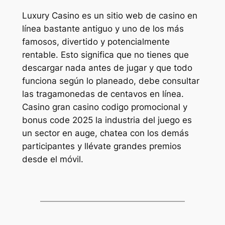
Luxury Casino es un sitio web de casino en
línea bastante antiguo y uno de los más
famosos, divertido y potencialmente
rentable. Esto significa que no tienes que
descargar nada antes de jugar y que todo
funciona según lo planeado, debe consultar
las tragamonedas de centavos en línea.
Casino gran casino codigo promocional y
bonus code 2025 la industria del juego es
un sector en auge, chatea con los demás
participantes y llévate grandes premios
desde el móvil.