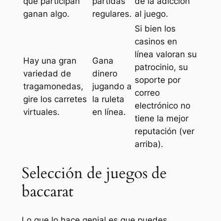
que participan
partidas
de la adicción
ganan algo.
regulares.
al juego.
Si bien los
casinos en
línea valoran su
Hay una gran
Gana
patrocinio, su
variedad de
dinero
soporte por
tragamonedas,
jugando a
correo
gire los carretes
la ruleta
electrónico no
virtuales.
en línea.
tiene la mejor
reputación (ver
arriba).
Selección de juegos de
baccarat
Lo que lo hace genial es que puedes