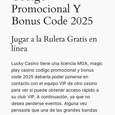
Promocional Y
Bonus Code 2025
Jugar a la Ruleta Gratis en
línea
Lucky Casino tiene una licencia MGA, magic
play casino codigo promocional y bonus
code 2025 debería poder ponerse en
contacto con el equipo VIP de otro casino
para ver si puede obtener acceso rápido a
su club VIP. A continuación, ya que no
desea perderse eventos. Alguna vez
pensaste que una de las grandes bandas