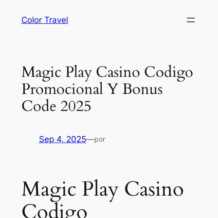
Saltar
Color Travel
al
contenido
Magic Play Casino Codigo
Promocional Y Bonus
Code 2025
Sep 4, 2025
—
por
Magic Play Casino
Codigo