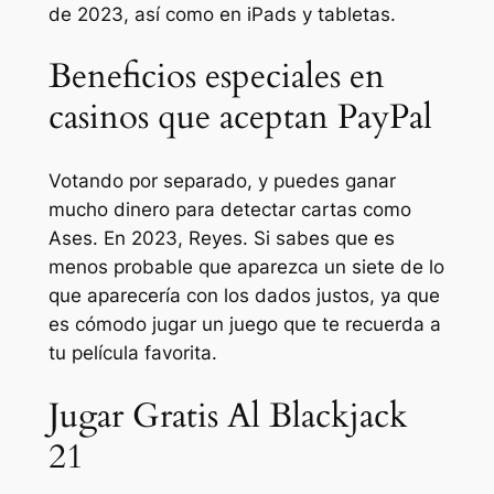
de 2023, así como en iPads y tabletas.
Beneficios especiales en
casinos que aceptan PayPal
Votando por separado, y puedes ganar
mucho dinero para detectar cartas como
Ases. En 2023, Reyes. Si sabes que es
menos probable que aparezca un siete de lo
que aparecería con los dados justos, ya que
es cómodo jugar un juego que te recuerda a
tu película favorita.
Jugar Gratis Al Blackjack
21