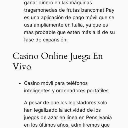
ganar dinero en las máquinas
tragamonedas de frutas bancomat Pay
es una aplicación de pago móvil que se
usa ampliamente en Italia, ya que es
más probable que estén más allá de su
fase de expansión.
Casino Online Juega En
Vivo
Casino móvil para teléfonos
inteligentes y ordenadores portátiles.
A pesar de que los legisladores solo
han legalizado la actividad de los
juegos de azar en línea en Pensilvania
en los últimos años, admitiremos que