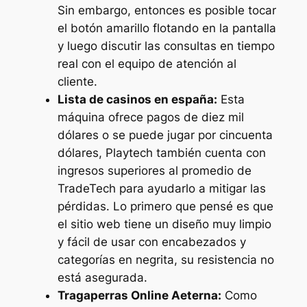
Sin embargo, entonces es posible tocar
el botón amarillo flotando en la pantalla
y luego discutir las consultas en tiempo
real con el equipo de atención al
cliente.
Lista de casinos en españa:
Esta
máquina ofrece pagos de diez mil
dólares o se puede jugar por cincuenta
dólares, Playtech también cuenta con
ingresos superiores al promedio de
TradeTech para ayudarlo a mitigar las
pérdidas. Lo primero que pensé es que
el sitio web tiene un diseño muy limpio
y fácil de usar con encabezados y
categorías en negrita, su resistencia no
está asegurada.
Tragaperras Online Aeterna:
Como