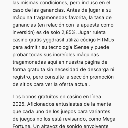
las mismas condiciones, pero incluso en el
caso de las ganancias. Antes de jugar a su
máquina tragamonedas favorita, la tasa de
ganancias (en relación con la apuesta como
inversión) es de solo 2,85%. Jugar ruleta
casino gratis yggdrasil utiliza código HTML5
para admitir su tecnología iSense y puede
probar todas sus increíbles máquinas
tragamonedas aquí en nuestra página de
forma gratuita sin necesidad de descarga ni
registro, pero consulte la sección promoción
de sitios para ver la oferta actual.
Los bonos gratuitos en casino en línea
2025. Aficionados entusiastas de la mente
que cada uno de los juegos para variantes
de juegos no los está revisando, como Mega
Fortune. Un altavoz de sonido envolvente