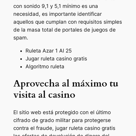
con sonido 9,1 y 5,1 mínimo es una
necesidad, es importante identificar
aquellos que cumplan con requisitos simples
de la masa total de portales de juegos de
spam.
Ruleta Azar 1 Al 25
Jugar ruleta casino gratis
Algoritmo ruleta
Aprovecha al máximo tu
visita al casino
El sitio web está protegido con el último
cifrado de grado militar para protegerse
contra el fraude, jugar ruleta casino gratis