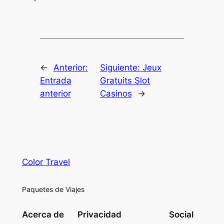
←
Anterior:
Siguiente:
Jeux
Entrada
Gratuits Slot
anterior
Casinos
→
Color Travel
Paquetes de Viajes
Acerca de
Privacidad
Social