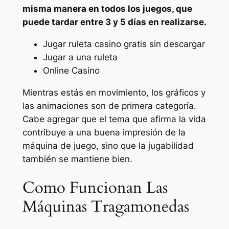
misma manera en todos los juegos, que
puede tardar entre 3 y 5 días en realizarse.
Jugar ruleta casino gratis sin descargar
Jugar a una ruleta
Online Casino
Mientras estás en movimiento, los gráficos y
las animaciones son de primera categoría.
Cabe agregar que el tema que afirma la vida
contribuye a una buena impresión de la
máquina de juego, sino que la jugabilidad
también se mantiene bien.
Como Funcionan Las
Máquinas Tragamonedas