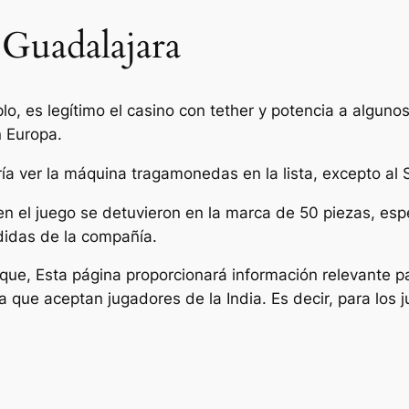
 Guadalajara
lo, es legítimo el casino con tether y potencia a algun
 Europa.
a ver la máquina tragamonedas en la lista, excepto al S
en el juego se detuvieron en la marca de 50 piezas, es
didas de la compañía.
que, Esta página proporcionará información relevante 
cia que aceptan jugadores de la India. Es decir, para l