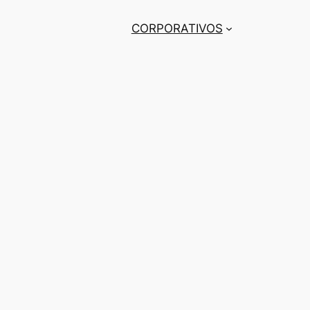
CORPORATIVOS