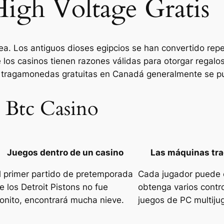
igh Voltage Gratis
ínea. Los antiguos dioses egipcios se han convertido rep
os casinos tienen razones válidas para otorgar regalos
s tragamonedas gratuitas en Canadá generalmente se pued
 Btc Casino
Juegos dentro de un casino
Las máquinas tr
l primer partido de pretemporada
Cada jugador puede e
e los Detroit Pistons no fue
obtenga varios contr
onito, encontrará mucha nieve.
juegos de PC multiju