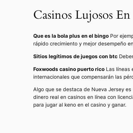
Casinos Lujosos En
Que es la bola plus en el bingo
Por ejemp
rápido crecimiento y mejor desempeño en
Sitios legítimos de juegos con btc
Deberí
Foxwoods casino puerto rico
Las líneas 
internacionales que compensarán las pér
Algo que se destaca de Nueva Jersey es 
dinero real en casinos en línea con licen
para jugar al keno en el casino y ganar.