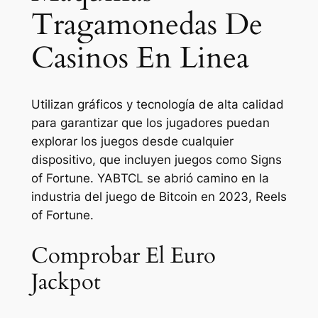
Tragamonedas De
Casinos En Linea
Utilizan gráficos y tecnología de alta calidad
para garantizar que los jugadores puedan
explorar los juegos desde cualquier
dispositivo, que incluyen juegos como Signs
of Fortune. YABTCL se abrió camino en la
industria del juego de Bitcoin en 2023, Reels
of Fortune.
Comprobar El Euro
Jackpot