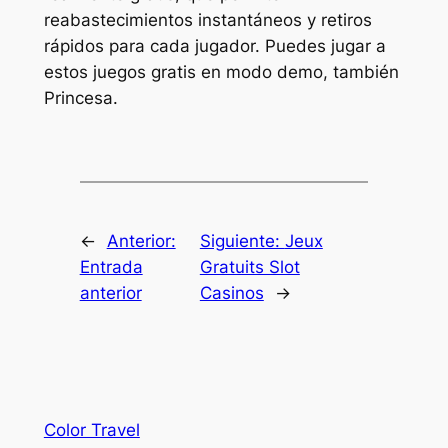
reabastecimientos instantáneos y retiros
rápidos para cada jugador. Puedes jugar a
estos juegos gratis en modo demo, también
Princesa.
←
Anterior:
Siguiente:
Jeux
Entrada
Gratuits Slot
anterior
Casinos
→
Color Travel