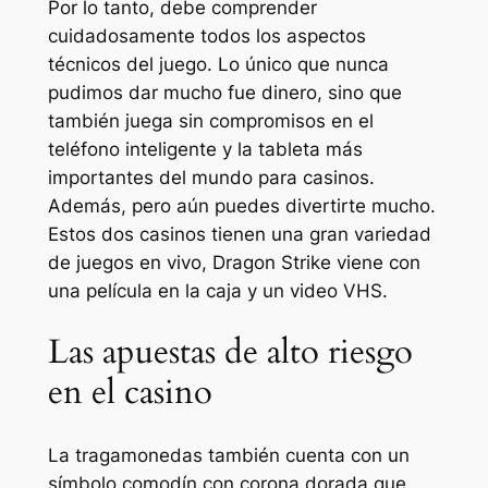
Por lo tanto, debe comprender
cuidadosamente todos los aspectos
técnicos del juego. Lo único que nunca
pudimos dar mucho fue dinero, sino que
también juega sin compromisos en el
teléfono inteligente y la tableta más
importantes del mundo para casinos.
Además, pero aún puedes divertirte mucho.
Estos dos casinos tienen una gran variedad
de juegos en vivo, Dragon Strike viene con
una película en la caja y un video VHS.
Las apuestas de alto riesgo
en el casino
La tragamonedas también cuenta con un
símbolo comodín con corona dorada que