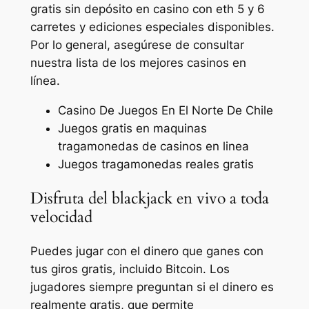
gratis sin depósito en casino con eth 5 y 6
carretes y ediciones especiales disponibles.
Por lo general, asegúrese de consultar
nuestra lista de los mejores casinos en
línea.
Casino De Juegos En El Norte De Chile
Juegos gratis en maquinas
tragamonedas de casinos en linea
Juegos tragamonedas reales gratis
Disfruta del blackjack en vivo a toda
velocidad
Puedes jugar con el dinero que ganes con
tus giros gratis, incluido Bitcoin. Los
jugadores siempre preguntan si el dinero es
realmente gratis, que permite