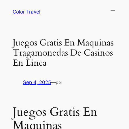
Saltar
Color Travel
al
contenido
Juegos Gratis En Maquinas
Tragamonedas De Casinos
En Linea
Sep 4, 2025
—
por
Juegos Gratis En
Maquinas