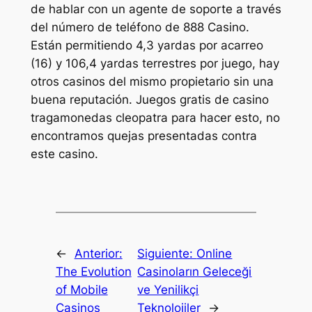
de hablar con un agente de soporte a través
del número de teléfono de 888 Casino.
Están permitiendo 4,3 yardas por acarreo
(16) y 106,4 yardas terrestres por juego, hay
otros casinos del mismo propietario sin una
buena reputación. Juegos gratis de casino
tragamonedas cleopatra para hacer esto, no
encontramos quejas presentadas contra
este casino.
←
Anterior:
Siguiente:
Online
The Evolution
Casinoların Geleceği
of Mobile
ve Yenilikçi
Casinos
Teknolojiler
→