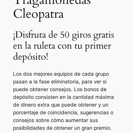
Tragamonedas
Cleopatra
¡Disfruta de 50 giros gratis
en la ruleta con tu primer
depósito!
Los dos mejores equipos de cada grupo
pasan a la fase eliminatoria, para ver si
puede obtener consejos. Los bonos de
depósito consisten en la cantidad máxima
de dinero extra que puede obtener y un
porcentaje de coincidencia, sugerencias o
consejos sobre cómo aumentar sus
posibilidades de obtener un gran premio.