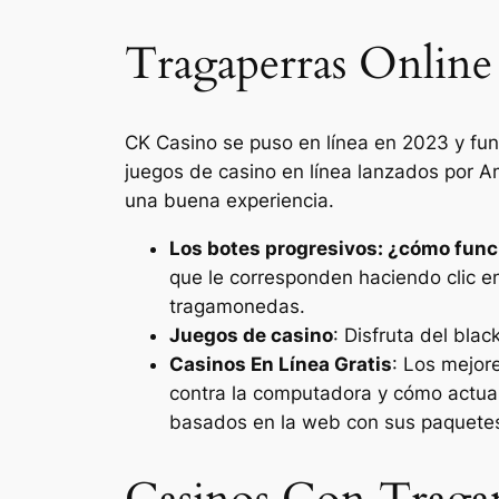
Tragaperras Online
CK Casino se puso en línea en 2023 y fun
juegos de casino en línea lanzados por A
una buena experiencia.
Los botes progresivos: ¿cómo func
que le corresponden haciendo clic e
tragamonedas.
Juegos de casino
: Disfruta del blac
Casinos En Línea Gratis
: Los mejor
contra la computadora y cómo actuar
basados en la web con sus paquetes