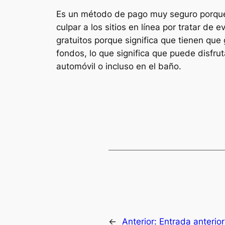
Es un método de pago muy seguro porque l
culpar a los sitios en línea por tratar d
gratuitos porque significa que tienen que 
fondos, lo que significa que puede disfr
automóvil o incluso en el baño.
←
Anterior:
Entrada anterior