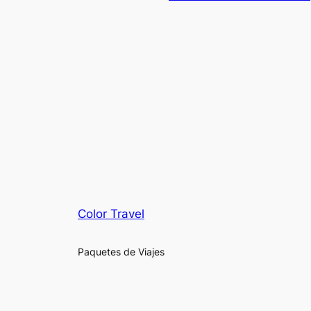
Color Travel
Paquetes de Viajes