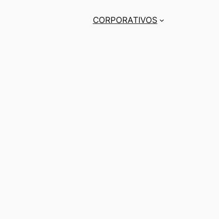
CORPORATIVOS