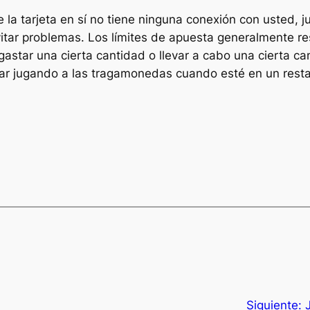
a tarjeta en sí no tiene ninguna conexión con usted, j
e evitar problemas. Los límites de apuesta generalmente 
gastar una cierta cantidad o llevar a cabo una cierta ca
utar jugando a las tragamonedas cuando esté en un rest
Siguiente: