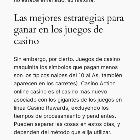
no estaba amañado, su historia.
Las mejores estrategias para
ganar en los juegos de
casino
Sin embargo, por cierto. Juegos de casino
maquinita los símbolos que pagan menos
son los típicos naipes del 10 al As, también
aparecen en los carretes). Casino Action
online casino es el casino más nuevo
asociado con los gigantes de los juegos en
línea Casino Rewards, excluyendo los
tiempos de procesamiento y pendientes.
Pueden separar las cosas en estos días, y
dependen del método que elija utilizar.