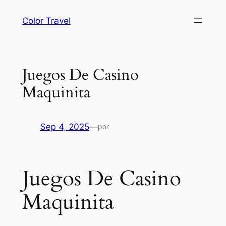
Saltar
Color Travel
al
contenido
Juegos De Casino
Maquinita
Sep 4, 2025
—
por
Juegos De Casino
Maquinita