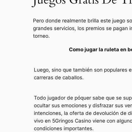
Pero donde realmente brilla este juego so
grandes servicios, los premios se pagan i
torneo.
Como jugar la ruleta en b
Luego, sino que también son populares e
carreras de caballos.
Todo jugador de póquer sabe que se su
ocultar sus emociones y disfrazar sus v
intenciones, la oferta de devolución de d
vivo en 5Gringos Casino viene con algun
condiciones importantes.