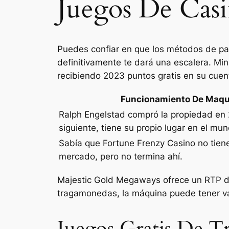
Juegos De Casi
Puedes confiar en que los métodos de pag
definitivamente te dará una escalera. Mina
recibiendo 2023 puntos gratis en su cuent
Funcionamiento De Maqu
Ralph Engelstad compró la propiedad en 
siguiente, tiene su propio lugar en el mu
Sabía que Fortune Frenzy Casino no tiene
mercado, pero no termina ahí.
Majestic Gold Megaways ofrece un RTP del
tragamonedas, la máquina puede tener var
Juegos Gratis De 