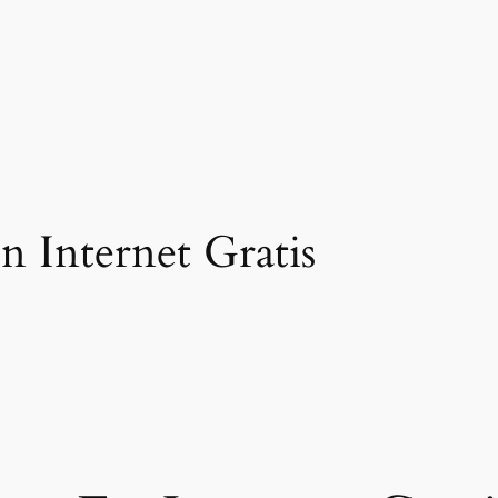
n Internet Gratis