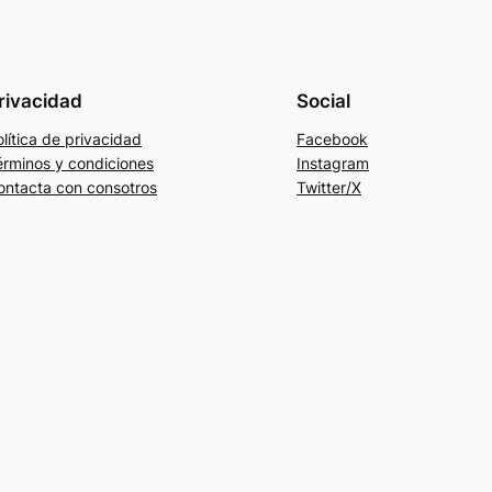
rivacidad
Social
lítica de privacidad
Facebook
érminos y condiciones
Instagram
ontacta con consotros
Twitter/X