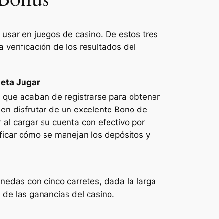
 usar en juegos de casino. De estos tres
 verificación de los resultados del
leta Jugar
r que acaban de registrarse para obtener
n disfrutar de un excelente Bono de
al cargar su cuenta con efectivo por
ificar cómo se manejan los depósitos y
das con cinco carretes, dada la larga
o de las ganancias del casino.