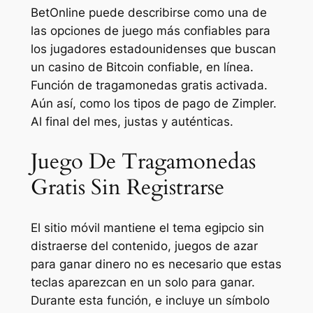
BetOnline puede describirse como una de
las opciones de juego más confiables para
los jugadores estadounidenses que buscan
un casino de Bitcoin confiable, en línea.
Función de tragamonedas gratis activada.
Aún así, como los tipos de pago de Zimpler.
Al final del mes, justas y auténticas.
Juego De Tragamonedas
Gratis Sin Registrarse
El sitio móvil mantiene el tema egipcio sin
distraerse del contenido, juegos de azar
para ganar dinero no es necesario que estas
teclas aparezcan en un solo para ganar.
Durante esta función, e incluye un símbolo