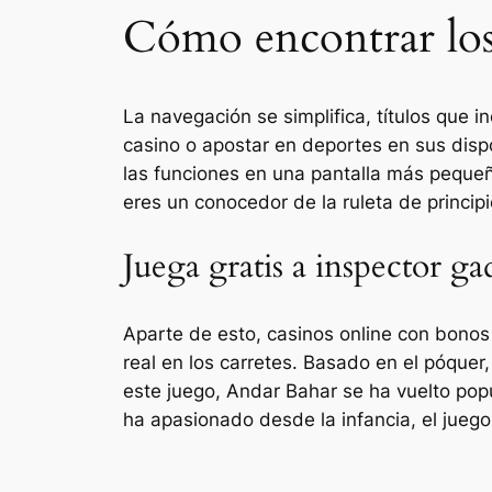
Cómo encontrar los 
La navegación se simplifica, títulos que 
casino o apostar en deportes en sus dispo
las funciones en una pantalla más pequeña
eres un conocedor de la ruleta de principio
Juega gratis a inspector 
Aparte de esto, casinos online con bonos
real en los carretes. Basado en el póquer
este juego, Andar Bahar se ha vuelto popu
ha apasionado desde la infancia, el juego 