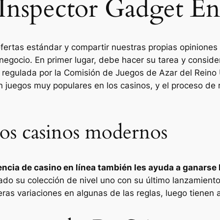
A Inspector Gadget
fertas estándar y compartir nuestras propias opiniones
negocio. En primer lugar, debe hacer su tarea y conside
regulada por la Comisión de Juegos de Azar del Reino 
juegos muy populares en los casinos, y el proceso de r
 los casinos modernos
encia de casino en línea también les ayuda a ganarse 
ado su colección de nivel uno con su último lanzamient
eras variaciones en algunas de las reglas, luego tienen 