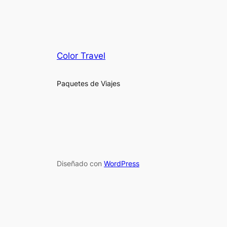
Color Travel
Paquetes de Viajes
Diseñado con
WordPress