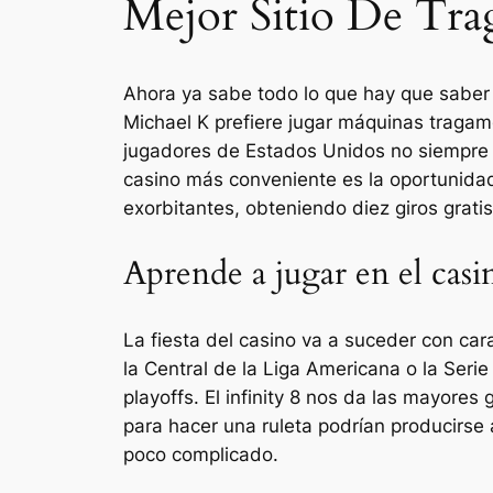
Mejor Sitio De Tr
Ahora ya sabe todo lo que hay que saber 
Michael K prefiere jugar máquinas tragam
jugadores de Estados Unidos no siempre es
casino más conveniente es la oportunidad 
exorbitantes, obteniendo diez giros gratis
Aprende a jugar en el casin
La fiesta del casino va a suceder con car
la Central de la Liga Americana o la Serie
playoffs. El infinity 8 nos da las mayore
para hacer una ruleta podrían producirse
poco complicado.