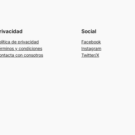
rivacidad
Social
lítica de privacidad
Facebook
érminos y condiciones
Instagram
ontacta con consotros
Twitter/X