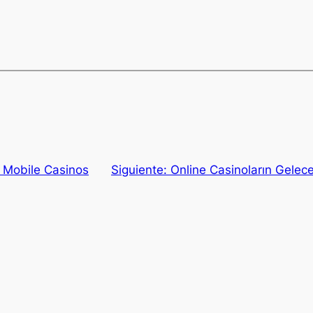
f Mobile Casinos
Siguiente:
Online Casinoların Geleceğ