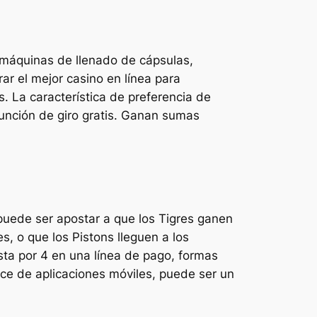
 máquinas de llenado de cápsulas,
r el mejor casino en línea para
. La característica de preferencia de
función de giro gratis. Ganan sumas
 puede ser apostar a que los Tigres ganen
s, o que los Pistons lleguen a los
sta por 4 en una línea de pago, formas
ece de aplicaciones móviles, puede ser un