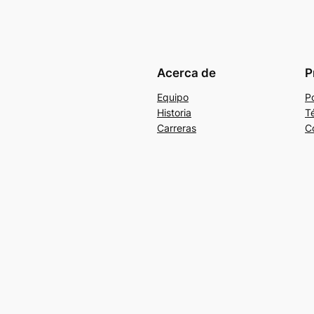
Acerca de
P
Equipo
Po
Historia
T
Carreras
C