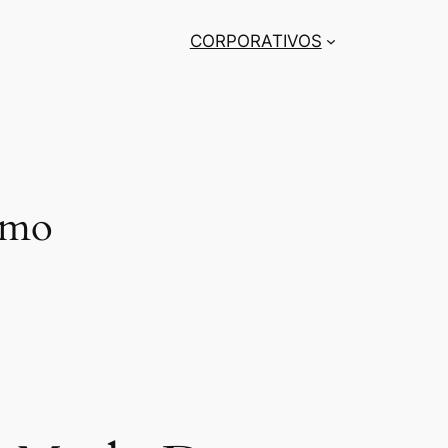
CORPORATIVOS
emo