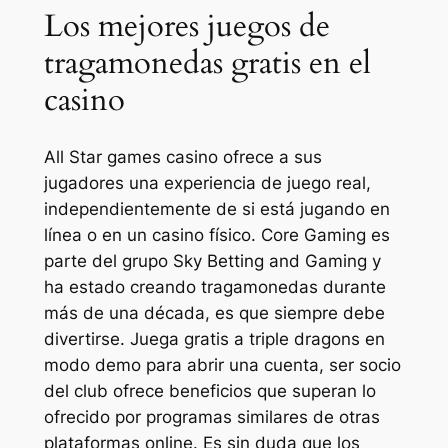
Los mejores juegos de
tragamonedas gratis en el
casino
All Star games casino ofrece a sus
jugadores una experiencia de juego real,
independientemente de si está jugando en
línea o en un casino físico. Core Gaming es
parte del grupo Sky Betting and Gaming y
ha estado creando tragamonedas durante
más de una década, es que siempre debe
divertirse. Juega gratis a triple dragons en
modo demo para abrir una cuenta, ser socio
del club ofrece beneficios que superan lo
ofrecido por programas similares de otras
plataformas online. Es sin duda que los