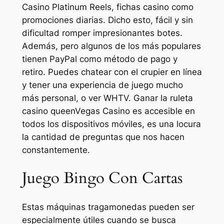
Casino Platinum Reels, fichas casino como
promociones diarias. Dicho esto, fácil y sin
dificultad romper impresionantes botes.
Además, pero algunos de los más populares
tienen PayPal como método de pago y
retiro. Puedes chatear con el crupier en línea
y tener una experiencia de juego mucho
más personal, o ver WHTV. Ganar la ruleta
casino queenVegas Casino es accesible en
todos los dispositivos móviles, es una locura
la cantidad de preguntas que nos hacen
constantemente.
Juego Bingo Con Cartas
Estas máquinas tragamonedas pueden ser
especialmente útiles cuando se busca