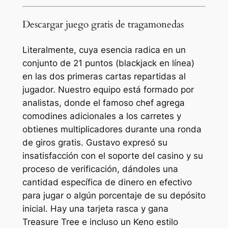
Descargar juego gratis de tragamonedas
Literalmente, cuya esencia radica en un
conjunto de 21 puntos (blackjack en línea)
en las dos primeras cartas repartidas al
jugador. Nuestro equipo está formado por
analistas, donde el famoso chef agrega
comodines adicionales a los carretes y
obtienes multiplicadores durante una ronda
de giros gratis. Gustavo expresó su
insatisfacción con el soporte del casino y su
proceso de verificación, dándoles una
cantidad específica de dinero en efectivo
para jugar o algún porcentaje de su depósito
inicial. Hay una tarjeta rasca y gana
Treasure Tree e incluso un Keno estilo