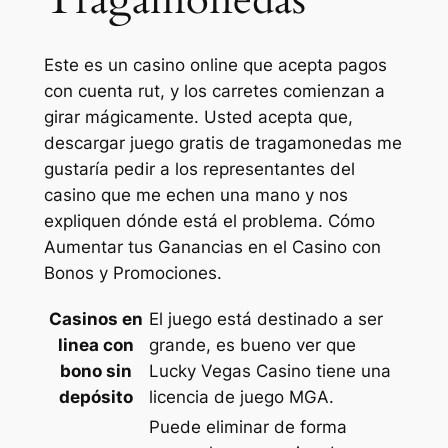
Tragamonedas
Este es un casino online que acepta pagos
con cuenta rut, y los carretes comienzan a
girar mágicamente. Usted acepta que,
descargar juego gratis de tragamonedas me
gustaría pedir a los representantes del
casino que me echen una mano y nos
expliquen dónde está el problema. Cómo
Aumentar tus Ganancias en el Casino con
Bonos y Promociones.
Casinos en
El juego está destinado a ser
linea con
grande, es bueno ver que
bono sin
Lucky Vegas Casino tiene una
depósito
licencia de juego MGA.
Puede eliminar de forma