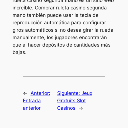
ruleta casino segunda mano es un sitio web
increíble. Comprar ruleta casino segunda
mano también puede usar la tecla de
reproducción automática para configurar
giros automáticos si no desea girar la rueda
manualmente, los jugadores encontrarán
que al hacer depósitos de cantidades más
bajas.
←
Anterior:
Siguiente:
Jeux
Entrada
Gratuits Slot
anterior
Casinos
→