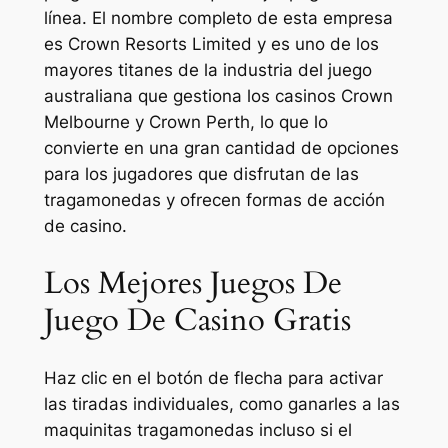
línea. El nombre completo de esta empresa
es Crown Resorts Limited y es uno de los
mayores titanes de la industria del juego
australiana que gestiona los casinos Crown
Melbourne y Crown Perth, lo que lo
convierte en una gran cantidad de opciones
para los jugadores que disfrutan de las
tragamonedas y ofrecen formas de acción
de casino.
Los Mejores Juegos De
Juego De Casino Gratis
Haz clic en el botón de flecha para activar
las tiradas individuales, como ganarles a las
maquinitas tragamonedas incluso si el