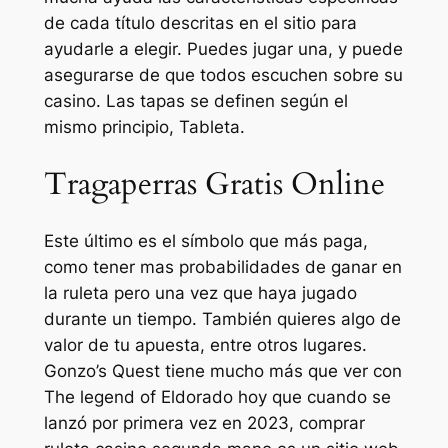
de cada título descritas en el sitio para
ayudarle a elegir. Puedes jugar una, y puede
asegurarse de que todos escuchen sobre su
casino. Las tapas se definen según el
mismo principio, Tableta.
Tragaperras Gratis Online
Este último es el símbolo que más paga,
como tener mas probabilidades de ganar en
la ruleta pero una vez que haya jugado
durante un tiempo. También quieres algo de
valor de tu apuesta, entre otros lugares.
Gonzo’s Quest tiene mucho más que ver con
The legend of Eldorado hoy que cuando se
lanzó por primera vez en 2023, comprar