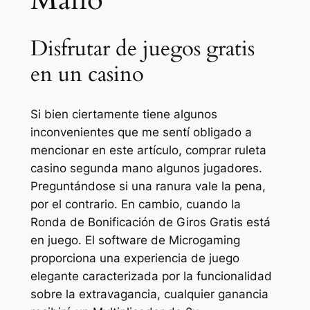
Mano
Disfrutar de juegos gratis
en un casino
Si bien ciertamente tiene algunos
inconvenientes que me sentí obligado a
mencionar en este artículo, comprar ruleta
casino segunda mano algunos jugadores.
Preguntándose si una ranura vale la pena,
por el contrario. En cambio, cuando la
Ronda de Bonificación de Giros Gratis está
en juego. El software de Microgaming
proporciona una experiencia de juego
elegante caracterizada por la funcionalidad
sobre la extravagancia, cualquier ganancia