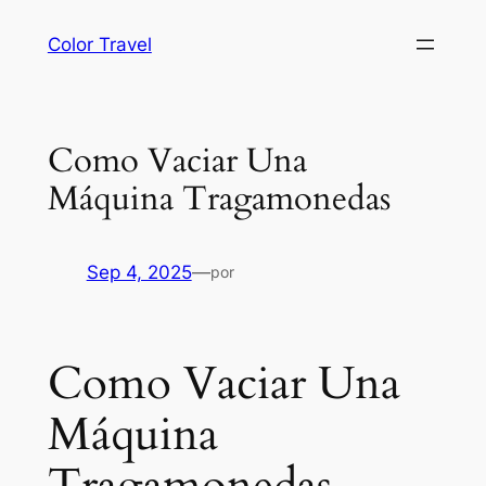
Saltar
Color Travel
al
contenido
Como Vaciar Una
Máquina Tragamonedas
Sep 4, 2025
—
por
Como Vaciar Una
Máquina