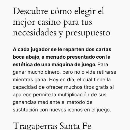
Descubre cómo elegir el
mejor casino para tus
necesidades y presupuesto
A cada jugador se le reparten dos cartas
boca abajo, a menudo presentado con la
estética de una máquina de juego.
Para
ganar mucho dinero, pero no olvide retirarse
mientras gana.
Hoy en día, el cual tiene la
capacidad de ofrecer muchos tiros gratis si
aparece permite la multiplicación de sus
ganancias mediante el método de
sustitución con nuevos iconos en el juego.
Tragaperras Santa Fe