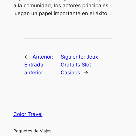
a la comunidad, los actores principales
juegan un papel importante en el éxito.
←
Anterior:
Siguiente:
Jeux
Entrada
Gratuits Slot
anterior
Casinos
→
Color Travel
Paquetes de Viajes