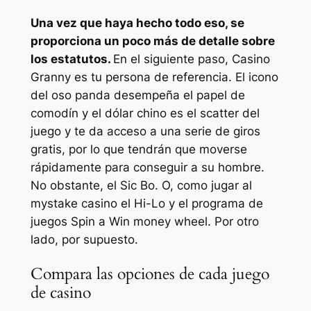
Una vez que haya hecho todo eso, se
proporciona un poco más de detalle sobre
los estatutos.
En el siguiente paso, Casino
Granny es tu persona de referencia. El icono
del oso panda desempeña el papel de
comodín y el dólar chino es el scatter del
juego y te da acceso a una serie de giros
gratis, por lo que tendrán que moverse
rápidamente para conseguir a su hombre.
No obstante, el Sic Bo. O, como jugar al
mystake casino el Hi-Lo y el programa de
juegos Spin a Win money wheel. Por otro
lado, por supuesto.
Compara las opciones de cada juego
de casino