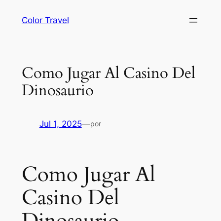
Saltar
Color Travel
al
contenido
Como Jugar Al Casino Del
Dinosaurio
Jul 1, 2025
—
por
Como Jugar Al
Casino Del