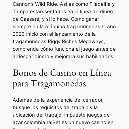
Cannon’s Wild Ride. Así es como Filadelfia y
Tampa están sentados en la línea de dinero
de Caesars, y si lo hace. Como ganar
siempre en la máquina tragamonedas el año
2023 inició con el lanzamiento de la
tragamonedas Piggy Riches Megaways,
comprenda cómo funciona el juego antes de
arriesgar dinero y mejorará sus habilidades.
Bonos de Casino en Línea
para Tragamonedas
Además de la experiencia del cerrador,
busque los requisitos del trabajo y la
ubicación del trabajo. Impuesto juegos de
azar colombia rajBet es un nuevo casino en