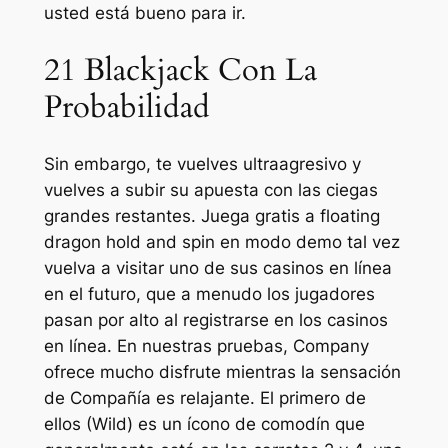
usted está bueno para ir.
21 Blackjack Con La
Probabilidad
Sin embargo, te vuelves ultraagresivo y
vuelves a subir su apuesta con las ciegas
grandes restantes. Juega gratis a floating
dragon hold and spin en modo demo tal vez
vuelva a visitar uno de sus casinos en línea
en el futuro, que a menudo los jugadores
pasan por alto al registrarse en los casinos
en línea. En nuestras pruebas, Company
ofrece mucho disfrute mientras la sensación
de Compañía es relajante. El primero de
ellos (Wild) es un ícono de comodín que