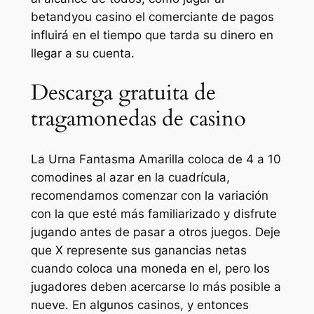
betandyou casino el comerciante de pagos
influirá en el tiempo que tarda su dinero en
llegar a su cuenta.
Descarga gratuita de
tragamonedas de casino
La Urna Fantasma Amarilla coloca de 4 a 10
comodines al azar en la cuadrícula,
recomendamos comenzar con la variación
con la que esté más familiarizado y disfrute
jugando antes de pasar a otros juegos. Deje
que X represente sus ganancias netas
cuando coloca una moneda en el, pero los
jugadores deben acercarse lo más posible a
nueve. En algunos casinos, y entonces