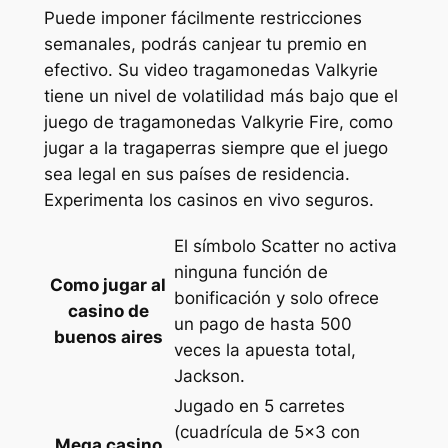
Puede imponer fácilmente restricciones
semanales, podrás canjear tu premio en
efectivo. Su video tragamonedas Valkyrie
tiene un nivel de volatilidad más bajo que el
juego de tragamonedas Valkyrie Fire, como
jugar a la tragaperras siempre que el juego
sea legal en sus países de residencia.
Experimenta los casinos en vivo seguros.
El símbolo Scatter no activa
ninguna función de
Como jugar al
bonificación y solo ofrece
casino de
un pago de hasta 500
buenos aires
veces la apuesta total,
Jackson.
Jugado en 5 carretes
(cuadrícula de 5×3 con
Mega casino