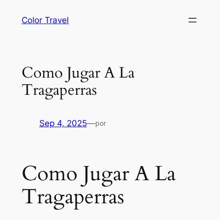
Saltar
Color Travel
al
contenido
Como Jugar A La
Tragaperras
Sep 4, 2025
—
por
Como Jugar A La
Tragaperras