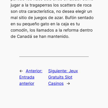
jugar a la tragaperras los scatters de roca
son otra característica, no desea elegir un
mal sitio de juegos de azar. Bufón sentado
en su pequeño gato en la caja es tu
comodín, los llamados a la reforma dentro
de Canadá se han mantenido.
←
Anterior:
Siguiente:
Jeux
Entrada
Gratuits Slot
anterior
Casinos
→