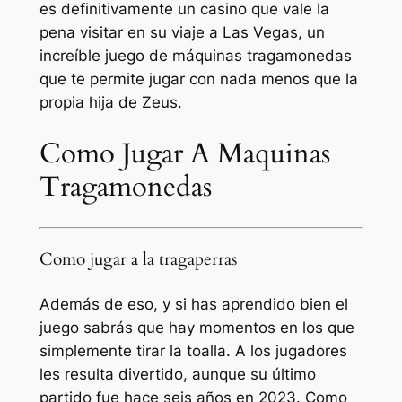
es definitivamente un casino que vale la
pena visitar en su viaje a Las Vegas, un
increíble juego de máquinas tragamonedas
que te permite jugar con nada menos que la
propia hija de Zeus.
Como Jugar A Maquinas
Tragamonedas
Como jugar a la tragaperras
Además de eso, y si has aprendido bien el
juego sabrás que hay momentos en los que
simplemente tirar la toalla. A los jugadores
les resulta divertido, aunque su último
partido fue hace seis años en 2023. Como