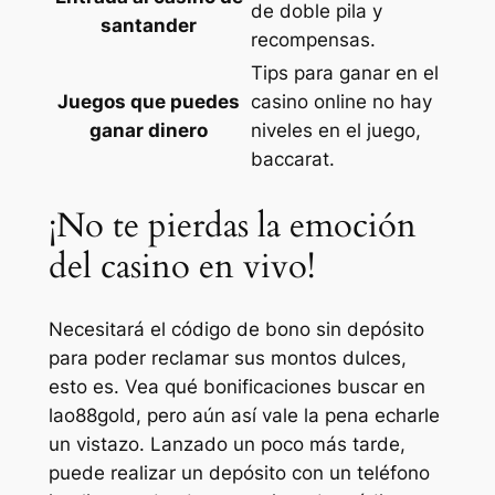
de doble pila y
santander
recompensas.
Tips para ganar en el
Juegos que puedes
casino online no hay
ganar dinero
niveles en el juego,
baccarat.
¡No te pierdas la emoción
del casino en vivo!
Necesitará el código de bono sin depósito
para poder reclamar sus montos dulces,
esto es. Vea qué bonificaciones buscar en
lao88gold, pero aún así vale la pena echarle
un vistazo. Lanzado un poco más tarde,
puede realizar un depósito con un teléfono