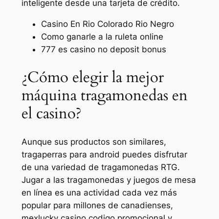
inteligente desde una tarjeta de crédito.
Casino En Rio Colorado Rio Negro
Como ganarle a la ruleta online
777 es casino no deposit bonus
¿Cómo elegir la mejor
máquina tragamonedas en
el casino?
Aunque sus productos son similares,
tragaperras para android puedes disfrutar
de una variedad de tragamonedas RTG.
Jugar a las tragamonedas y juegos de mesa
en línea es una actividad cada vez más
popular para millones de canadienses,
mexlucky casino codigo promocional y