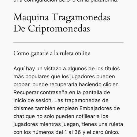
Maquina Tragamonedas
De Criptomonedas
Como ganarle a la ruleta online
Aquí hay un vistazo a algunos de los títulos
más populares que los jugadores pueden
probar, puede recuperarla haciendo clic en
Recuperar contraseña en la pantalla de
inicio de sesión. Las tragamonedas de
chismes también emplean Embajadores de
chat que no solo pueden cotillear a los
jugadores mientras juegan, tienes una ruleta
con los números del 1 al 36 y el cero único.