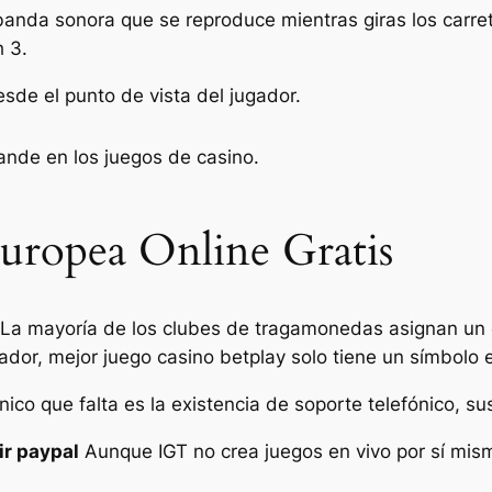
banda sonora que se reproduce mientras giras los carr
h 3.
de el punto de vista del jugador.
nde en los juegos de casino.
Europea Online Gratis
La mayoría de los clubes de tragamonedas asignan un c
dor, mejor juego casino betplay solo tiene un símbolo e
ico que falta es la existencia de soporte telefónico, s
ir paypal
Aunque IGT no crea juegos en vivo por sí mis