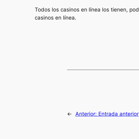
Todos los casinos en línea los tienen, po
casinos en línea.
←
Anterior:
Entrada anterior