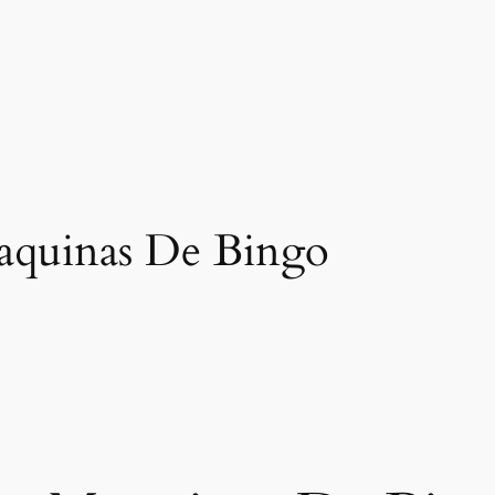
quinas De Bingo