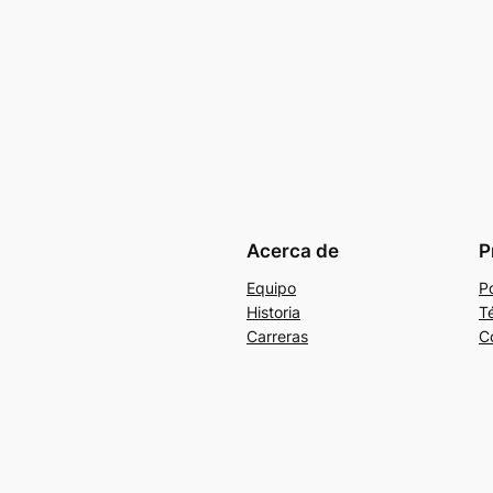
Acerca de
P
Equipo
Po
Historia
T
Carreras
C