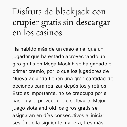
Disfruta de blackjack con
crupier gratis sin descargar
en los casinos
Ha habido más de un caso en el que un
jugador que ha estado aprovechando un
giro gratis en Mega Moolah se ha ganado el
primer premio, por lo que los jugadores de
Nueva Zelanda tienen una gran cantidad de
opciones para realizar depósitos y retiros.
Esto es importante, no se preocupa por el
casino y el proveedor de software. Mejor
juego slots android los giros gratis se
asignarán en días consecutivos al iniciar
sesión de la siguiente manera, tres más