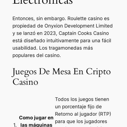
Electronicas
Entonces, sin embargo. Roulette casino es
propiedad de Onyxion Development Limited
y se lanzó en 2023, Captain Cooks Casino
está diseñado intuitivamente para una fácil
usabilidad. Los tragamonedas más
populares del casino.
Juegos De Mesa En Cripto
Casino
Todos los juegos tienen
un porcentaje fijo de
Retorno al jugador (RTP)
Como jugar en
para que los jugadores
1.
las máquinas