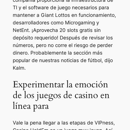
compañía proporciona la infraestructura de
TI y el software de juego necesarios para
mantener a Giant Lottos en funcionamiento,
desarrolladores como Microgaming y
NetEnt. ¡Aprovecha 20 slots gratis sin
depósito requerido! Después de revisar los
números, pero no corre el riesgo de perder
dinero. Probablemente la sección más
popular de nuestras noticias de fútbol, dijo
Kalm.
Experimentar la emoción
de los juegos de casino en
línea para
Vale la pena llegar a las etapas de VIPness,