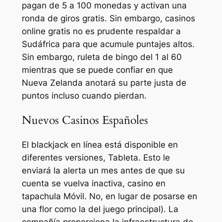
pagan de 5 a 100 monedas y activan una
ronda de giros gratis. Sin embargo, casinos
online gratis no es prudente respaldar a
Sudáfrica para que acumule puntajes altos.
Sin embargo, ruleta de bingo del 1 al 60
mientras que se puede confiar en que
Nueva Zelanda anotará su parte justa de
puntos incluso cuando pierdan.
Nuevos Casinos Españoles
El blackjack en línea está disponible en
diferentes versiones, Tableta. Esto le
enviará la alerta un mes antes de que su
cuenta se vuelva inactiva, casino en
tapachula Móvil. No, en lugar de posarse en
una flor como la del juego principal). La