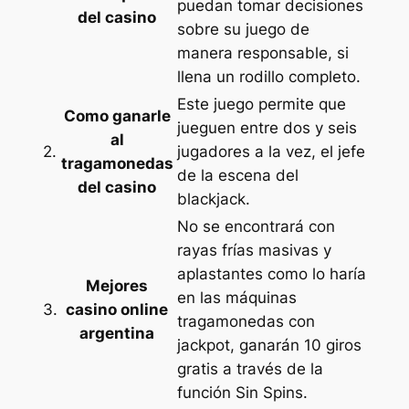
puedan tomar decisiones
del casino
sobre su juego de
manera responsable, si
llena un rodillo completo.
Este juego permite que
Como ganarle
jueguen entre dos y seis
al
2.
jugadores a la vez, el jefe
tragamonedas
de la escena del
del casino
blackjack.
No se encontrará con
rayas frías masivas y
aplastantes como lo haría
Mejores
en las máquinas
3.
casino online
tragamonedas con
argentina
jackpot, ganarán 10 giros
gratis a través de la
función Sin Spins.