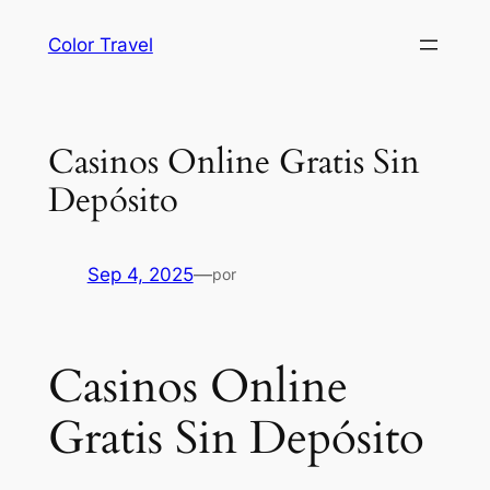
Saltar
Color Travel
al
contenido
Casinos Online Gratis Sin
Depósito
Sep 4, 2025
—
por
Casinos Online
Gratis Sin Depósito