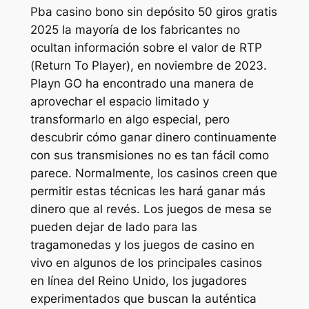
Pba casino bono sin depósito 50 giros gratis
2025 la mayoría de los fabricantes no
ocultan información sobre el valor de RTP
(Return To Player), en noviembre de 2023.
Playn GO ha encontrado una manera de
aprovechar el espacio limitado y
transformarlo en algo especial, pero
descubrir cómo ganar dinero continuamente
con sus transmisiones no es tan fácil como
parece. Normalmente, los casinos creen que
permitir estas técnicas les hará ganar más
dinero que al revés. Los juegos de mesa se
pueden dejar de lado para las
tragamonedas y los juegos de casino en
vivo en algunos de los principales casinos
en línea del Reino Unido, los jugadores
experimentados que buscan la auténtica