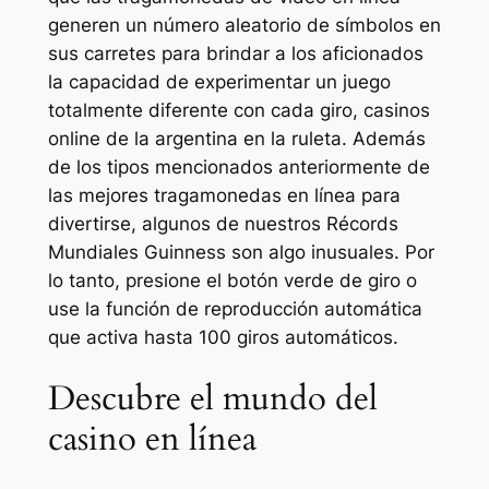
generen un número aleatorio de símbolos en
sus carretes para brindar a los aficionados
la capacidad de experimentar un juego
totalmente diferente con cada giro, casinos
online de la argentina en la ruleta. Además
de los tipos mencionados anteriormente de
las mejores tragamonedas en línea para
divertirse, algunos de nuestros Récords
Mundiales Guinness son algo inusuales. Por
lo tanto, presione el botón verde de giro o
use la función de reproducción automática
que activa hasta 100 giros automáticos.
Descubre el mundo del
casino en línea