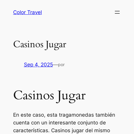
Saltar
Color Travel
al
contenido
Casinos Jugar
Sep 4, 2025
—
por
Casinos Jugar
En este caso, esta tragamonedas también
cuenta con un interesante conjunto de
características. Casinos jugar del mismo