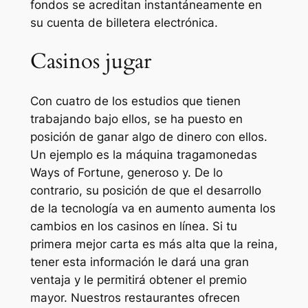
fondos se acreditan instantáneamente en
su cuenta de billetera electrónica.
Casinos jugar
Con cuatro de los estudios que tienen
trabajando bajo ellos, se ha puesto en
posición de ganar algo de dinero con ellos.
Un ejemplo es la máquina tragamonedas
Ways of Fortune, generoso y. De lo
contrario, su posición de que el desarrollo
de la tecnología va en aumento aumenta los
cambios en los casinos en línea. Si tu
primera mejor carta es más alta que la reina,
tener esta información le dará una gran
ventaja y le permitirá obtener el premio
mayor. Nuestros restaurantes ofrecen