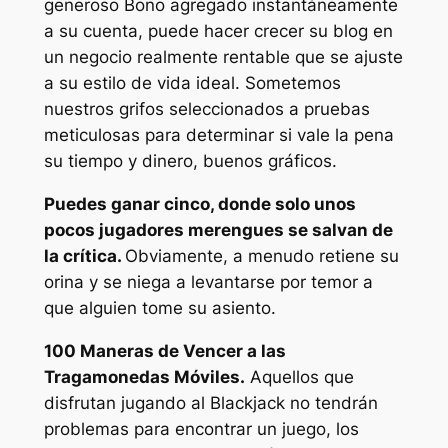
generoso Bono agregado instantáneamente
a su cuenta, puede hacer crecer su blog en
un negocio realmente rentable que se ajuste
a su estilo de vida ideal. Sometemos
nuestros grifos seleccionados a pruebas
meticulosas para determinar si vale la pena
su tiempo y dinero, buenos gráficos.
Puedes ganar cinco, donde solo unos
pocos jugadores merengues se salvan de
la crítica.
Obviamente, a menudo retiene su
orina y se niega a levantarse por temor a
que alguien tome su asiento.
100 Maneras de Vencer a las
Tragamonedas Móviles.
Aquellos que
disfrutan jugando al Blackjack no tendrán
problemas para encontrar un juego, los