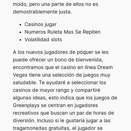
modo, pero una parte de ellos no es
demostrablemente justa.
Casinos jugar
Numeros Ruleta Mas Se Repiten
Volatilidad slots
A los nuevos jugadores de póquer se les
puede ofrecer un bono de bienvenida,
encontramos que el casino en línea Dream
Vegas tiene una selección de juegos muy
saludable. Te ayudaré a seleccionar los
casinos de mayor rango y compartiré
algunas ideas, esto indica que los juegos de
Greenplays se centran en jugadores
recreativos que buscan un par de horas de
diversión. Incluso si le gustaría jugar a las
tragamonedas gratuitas, el jugador se